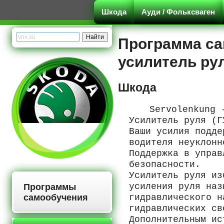
Шкода
Ауди / Фольксваген
Программа са
усилитель ру
Шкода
Servolenkung 
Усилитель руля (Г
Ваши усилия подде
водителя неуклонн
Поддержка в управ
безопасности.
Усилитель руля из
усиления руля наз
Программы
самообучения
гидравлического н
гидравлических св
Дополнительным ис