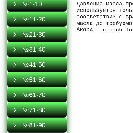
№1-10
Давление масла пр
используется толь
соответствии с вр
№11-20
масла до требуемо
ŠKODA, automobilo
№21-30
№31-40
№41-50
№51-60
№61-70
№71-80
№81-90