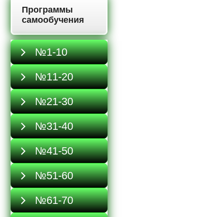
Программы
самообучения
№1-10
№11-20
№21-30
№31-40
№41-50
№51-60
№61-70