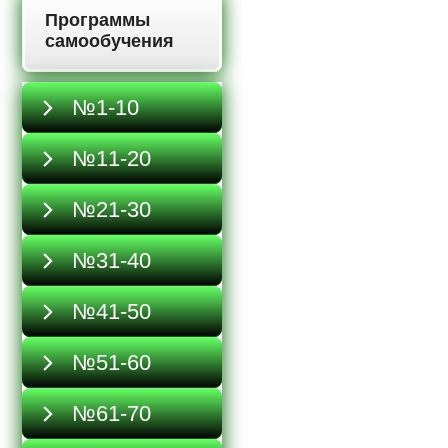
Программы
самообучения
№1-10
№11-20
№21-30
№31-40
№41-50
№51-60
№61-70