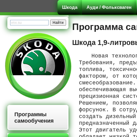
Шкода
Ауди / Фольксваген
Программа с
Шкода 1,9-литров
Новая техноло
Требования, предъ
топлива, токсично
фактором, от кото
смесеобразование.
обеспечивающая вы
прецизионная сист
Решением, позволя
форсунок. В сотру
Программы
создать дизельный
самообучения
предназначенный д
Этот двигатель уд
обладает низкой т