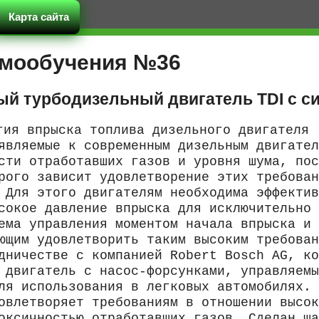
Карта сайта
амообучения №36
ый турбодизельный двигатель TDI с с
гия впрыска топлива дизельного двигателя
являемые к современным дизельным двигател
сти отработавших газов и уровня шума, пос
рого зависит удовлетворение этих требован
 Для этого двигателям необходима эффектив
сокое давление впрыска для исключительно 
ема управления моментом начала впрыска и 
ющим удовлетворить таким высоким требован
дничестве с компанией Robert Bosch AG, ко
 двигатель с насос-форсунками, управляемы
ля использования в легковых автомобилях.
овлетворяет требованиям в отношении высок
оксичностью отработавших газов. Сделан ша