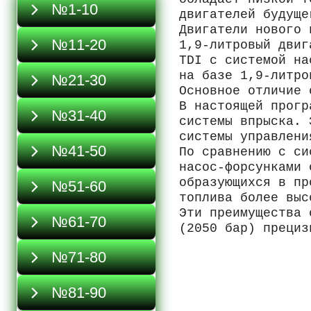
№1-10
двигателей будуще
Двигатели нового 
№11-20
1,9-литровый двиг
TDI с системой на
на базе 1,9-литро
№21-30
Основное отличие 
В настоящей прогр
№31-40
системы впрыска. 
системы управлени
№41-50
По сравнению с си
насос-форсунками 
образующихся в пр
№51-60
топлива более выс
Эти преимущества 
№61-70
(2050 бар) прециз
№71-80
№81-90