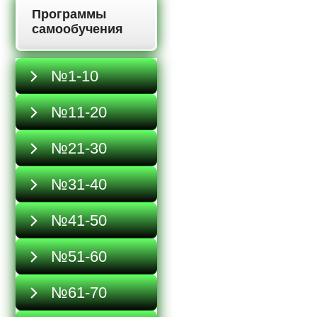
Программы
самообучения
№1-10
№11-20
№21-30
№31-40
№41-50
№51-60
№61-70